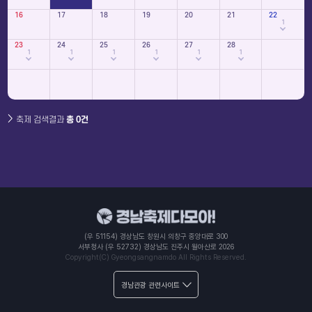
16
17
18
19
20
21
22
1
23
24
25
26
27
28
1
1
1
1
1
1
축제 검색결과
총 0건
(우 51154) 경상남도 창원시 의창구 중앙대로 300
서부청사 (우 52732) 경상남도 진주시 월아산로 2026
Copyright(C) Gyeongsangnamdo All Rights Reserved.