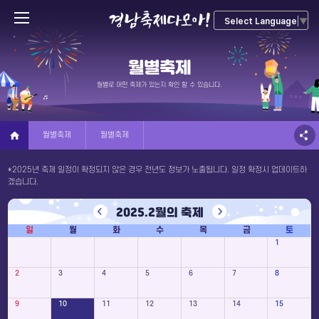
Select Language
▼
월별축제
월별로 어떤 축제가 있는지 확인 할 수 있습니다.
월별축제
월별축제
*2025년 축제 일정이 확정되지 않은 경우 전년도 정보가 노출됩니다. 일정 확정시 업데이트하
겠습니다.
2025.
2
월의 축제
일
월
화
수
목
금
토
1
2
3
4
5
6
7
8
9
10
11
12
13
14
15