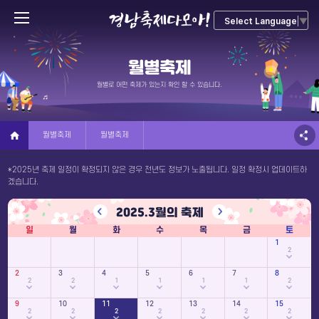
Select Language
▼
월별축제
월별로 어떤 축제가 있는지 확인 할 수 있습니다.
월별축제
월별축제
*2025년 축제 일정이 확정되지 않은 경우 전년도 정보가 노출됩니다. 일정 확정시 업데이트하
겠습니다.
2025.
3
월의 축제
일
월
화
수
목
금
토
1
2
2
3
4
5
6
7
8
2
2
1
1
1
1
2
9
10
11
12
13
14
15
2
2
2
2
2
2
2