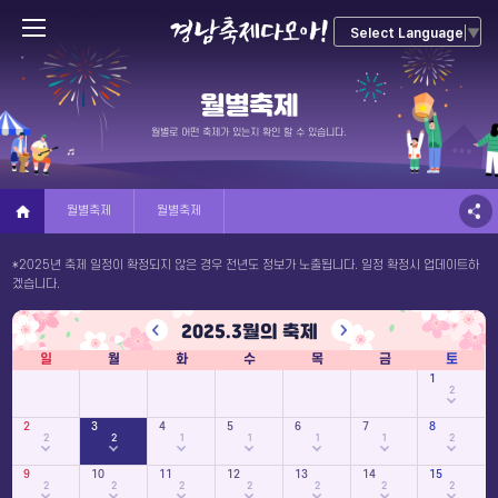
Select Language
▼
월별축제
월별로 어떤 축제가 있는지 확인 할 수 있습니다.
월별축제
월별축제
*2025년 축제 일정이 확정되지 않은 경우 전년도 정보가 노출됩니다. 일정 확정시 업데이트하
겠습니다.
2025.
3
월의 축제
일
월
화
수
목
금
토
1
2
2
3
4
5
6
7
8
2
2
1
1
1
1
2
9
10
11
12
13
14
15
2
2
2
2
2
2
2