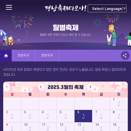
Select Language
▼
월별축제
월별로 어떤 축제가 있는지 확인 할 수 있습니다.
월별축제
월별축제
*2025년 축제 일정이 확정되지 않은 경우 전년도 정보가 노출됩니다. 일정 확정시 업데이트하
겠습니다.
2025.
3
월의 축제
일
월
화
수
목
금
토
1
2
2
3
4
5
6
7
8
2
2
1
1
1
1
2
9
10
11
12
13
14
15
2
2
2
2
2
2
2