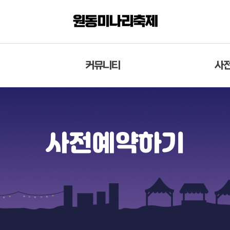
원동미나리축제
커뮤니티
사
닫
기
공지사항
사
사전예약하기
사진게시판
영상게시판
자유게시판
참석후기