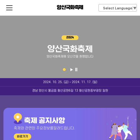
양산국화축제
Select Language
▼
2024
양산국화축제
양산국화축제에 오신것을 환영합니다
2024. 10. 25. (금) ~ 2024. 11. 17. (일)
경남 양산시 물금읍 황산공원6길 13 황산공원중부광장 일원
축
제
축제 공지사항
정
보
축제와 관련된 주요정보를
알려드립니다.
안
내
바로가기