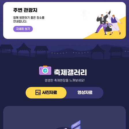
주변 관광지
함께 방문하기 좋은 장소를
안내합니다.
자세히 보기
축
축제갤러리
제
갤
생생한 축제현장을 느껴보세요!
러
리
사진자료
영상자료