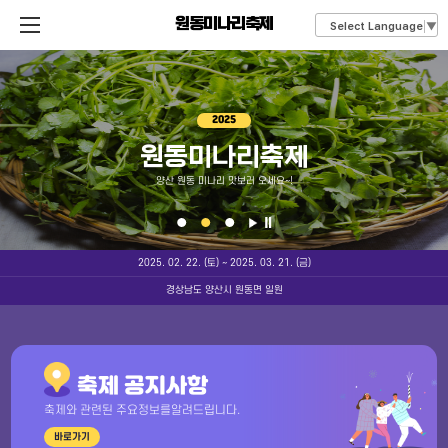
원동미나리축제
Select Language
▼
2025
원동미나리축제
양산 원동 미나리 맛보러 오세요~!
2025. 02. 22. (토) ~ 2025. 03. 21. (금)
경상남도 양산시 원동면 일원
축
제
축제 공지사항
정
보
축제와 관련된 주요정보를
알려드립니다.
안
내
바로가기