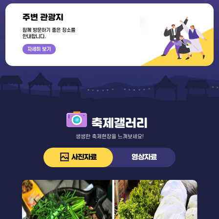
주변 관광지
함께 방문하기 좋은 장소를
안내합니다.
자세히 보기
축
축제갤러리
제
갤
생생한 축제현장을 느껴보세요!
러
리
사진자료
영상자료